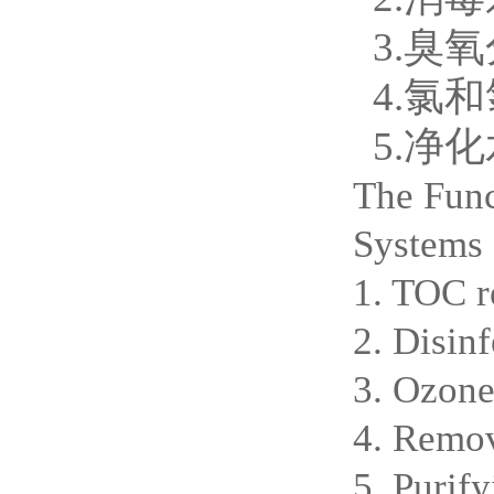
3.臭
4.氯
5.净
The Func
Systems
1. TOC 
2. Disinf
3. Ozone
4. Remov
5. Purify