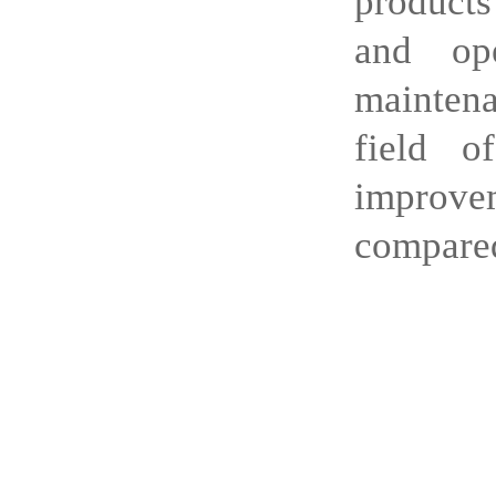
products
and op
maintenan
field o
improvem
compared