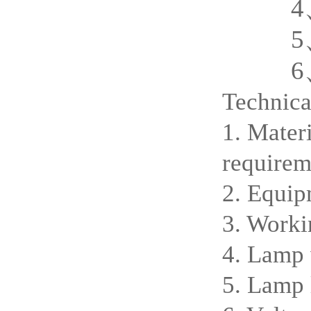
4、灯
5、灯
6、电
Technica
1. Mater
requirem
2. Equip
3. Worki
4. Lamp
5. Lamp 