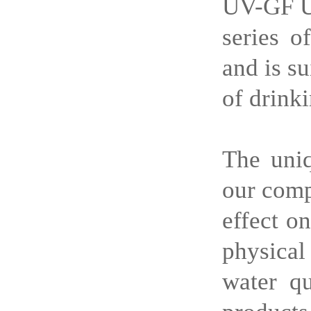
UV-GF UV
series o
and is su
of drink
The uniq
our compa
effect o
physical
water qu