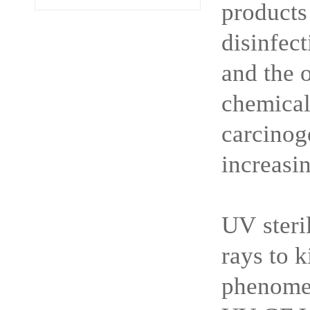
products
disinfec
and the 
chemica
carcinog
increasi
UV steri
rays to k
phenome